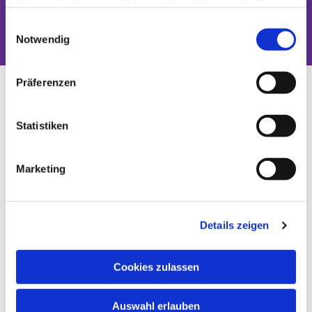
haben oder die sie im Rahmen Ihrer Nutzung der Dienste
Dies könnte Sie auch interessieren
gesammelt haben.
Einwilligungsauswahl
Notwendig
Präferenzen
Statistiken
Marketing
Details zeigen
Cookies zulassen
Auswahl erlauben