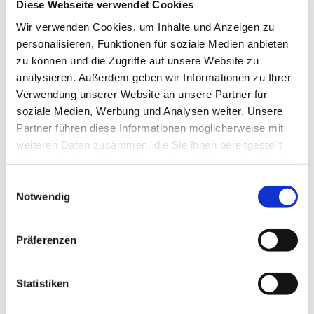
Diese Webseite verwendet Cookies
die russischen Gegner des Krieges. Wir tun dies
Wir verwenden Cookies, um Inhalte und Anzeigen zu
auch im intereligiösen Friedensgebet jeden
personalisieren, Funktionen für soziale Medien anbieten
dritten Montag im Monat um 18.30 Uhr. Der
zu können und die Zugriffe auf unsere Website zu
Ort wechselt zwischen unserer Dorfkirche, der
analysieren. Außerdem geben wir Informationen zu Ihrer
kath. St. Josephs-Kirche und den
Verwendung unserer Website an unsere Partner für
soziale Medien, Werbung und Analysen weiter. Unsere
Vereinsräumen unserer islamischen Partner
Partner führen diese Informationen möglicherweise mit
bei I-ISIN e.V. gegenüber der Dorfkirche (über
weiteren Daten zusammen, die Sie ihnen bereitgestellt
den Parkplartz hinter der Apotheke die
haben oder die sie im Rahmen Ihrer Nutzung der Dienste
Treppe bis ganz nach oben hinauf).
gesammelt haben.
Einwilligungsauswahl
Notwendig
Es liegt leider nicht in unserer Macht, den
Krieg zu stoppen, aber wir können
Präferenzen
unterstützend unsere Solidarität zum
Ausdruck bringen.
Statistiken
Weitere Informationen finden Sie auch auf der