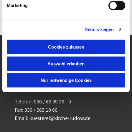
Marketing
Seite der
Diakonie Katastrophenhilfe
.
Details zeigen
Cookies zulassen
Ev. Kirchengemeinde Berlin-Rudow
Auswahl erlauben
Köpenicker Straße 187
12355 Berlin
Nur notwendige Cookies
Telefon:
030 / 66 99 26 - 0
Fax: 030 / 663 10 66
Email: kuesterei@kirche-rudow.de