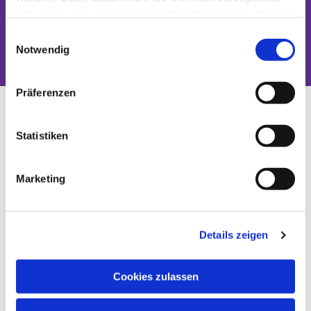
haben oder die sie im Rahmen Ihrer Nutzung der Dienste
Dies könnte Sie auch interessieren
gesammelt haben.
Einwilligungsauswahl
Notwendig
Präferenzen
Statistiken
Marketing
Details zeigen
Cookies zulassen