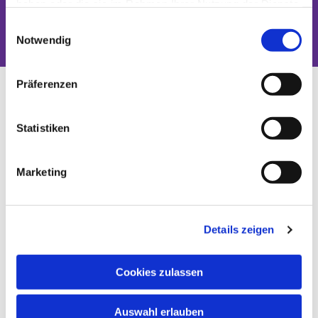
haben oder die sie im Rahmen Ihrer Nutzung der Dienste
Dies könnte Sie auch interessieren
gesammelt haben.
Einwilligungsauswahl
Notwendig
Präferenzen
Statistiken
Marketing
Details zeigen
Cookies zulassen
Auswahl erlauben