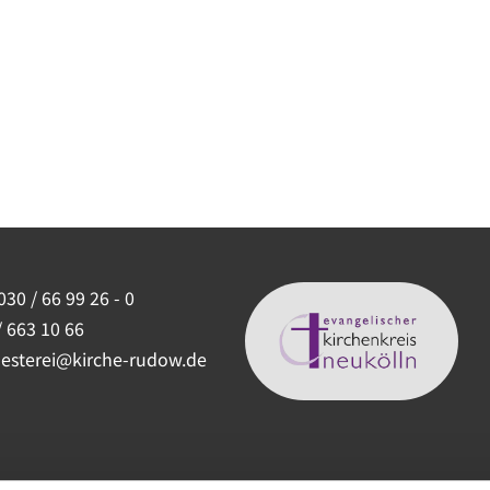
030 / 66 99 26 - 0
/ 663 10 66
uesterei@kirche-rudow.de