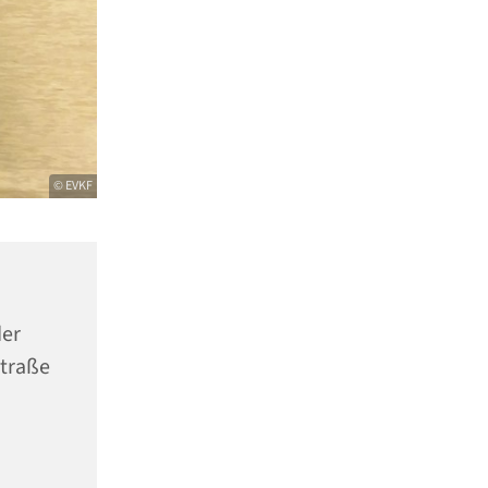
© EVKF
er
Straße