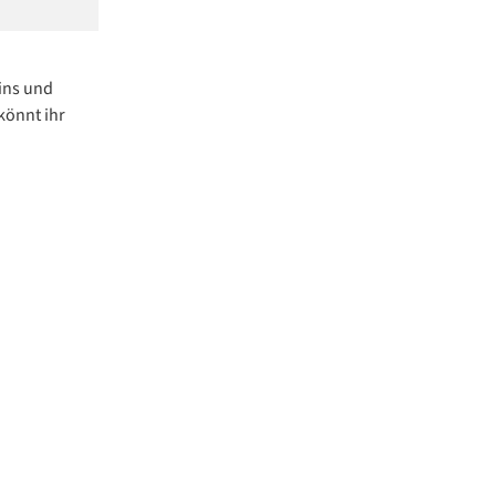
ins und
könnt ihr