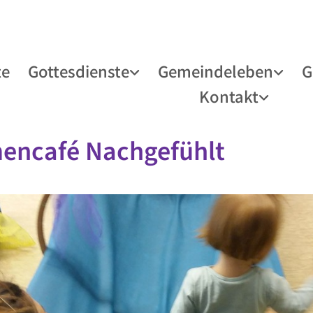
te
Gottesdienste
Gemeindeleben
G
Kontakt
encafé Nachgefühlt