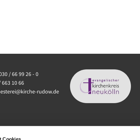
030 / 66 99 26 - 0
/ 663 10 66
uesterei@kirche-rudow.de
t Cookies