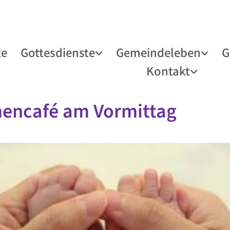
te
Gottesdienste
Gemeindeleben
G
Kontakt
encafé am Vormittag