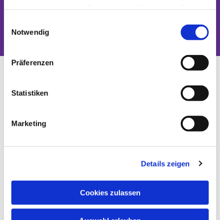
haben oder die sie im Rahmen Ihrer Nutzung der Dienste
Dies könnte Sie auch interessieren
gesammelt haben.
Einwilligungsauswahl
Notwendig
Präferenzen
Statistiken
Marketing
Details zeigen
Cookies zulassen