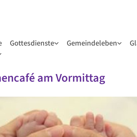
e
Gottesdienste
Gemeindeleben
G
encafé am Vormittag