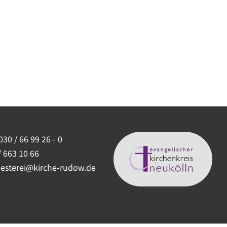
030 / 66 99 26 - 0
/ 663 10 66
uesterei@kirche-rudow.de