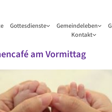
te
Gottesdienste
Gemeindeleben
G
Kontakt
encafé am Vormittag