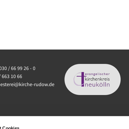
030 / 66 99 26 - 0
/ 663 10 66
uesterei@kirche-rudow.de
t Cookies