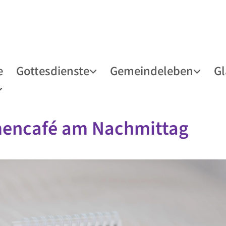
e
Gottesdienste
Gemeindeleben
G
encafé am Nachmittag