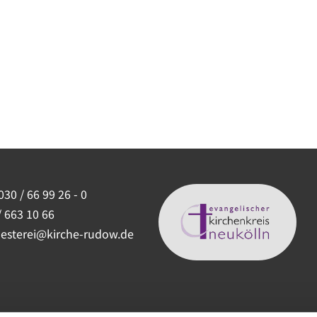
030 / 66 99 26 - 0
/ 663 10 66
uesterei@kirche-rudow.de