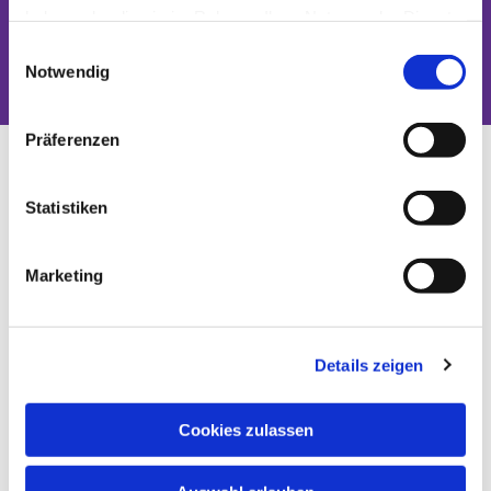
haben oder die sie im Rahmen Ihrer Nutzung der Dienste
Dies könnte Sie auch interessieren
gesammelt haben.
Einwilligungsauswahl
Notwendig
Präferenzen
Statistiken
Marketing
Details zeigen
Cookies zulassen