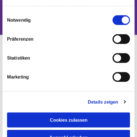
haben oder die sie im Rahmen Ihrer Nutzung der Dienste
Dies könnte Sie auch interessieren
gesammelt haben.
Einwilligungsauswahl
Notwendig
Präferenzen
Statistiken
Marketing
Details zeigen
Cookies zulassen