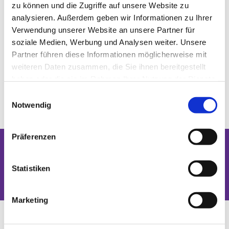
zu können und die Zugriffe auf unsere Website zu
analysieren. Außerdem geben wir Informationen zu Ihrer
Verwendung unserer Website an unsere Partner für
soziale Medien, Werbung und Analysen weiter. Unsere
Partner führen diese Informationen möglicherweise mit
weiteren Daten zusammen, die Sie ihnen bereitgestellt
haben oder die sie im Rahmen Ihrer Nutzung der Dienste
gesammelt haben.
Einwilligungsauswahl
Notwendig
Präferenzen
Dies könnte Sie auch interessieren
Statistiken
Marketing