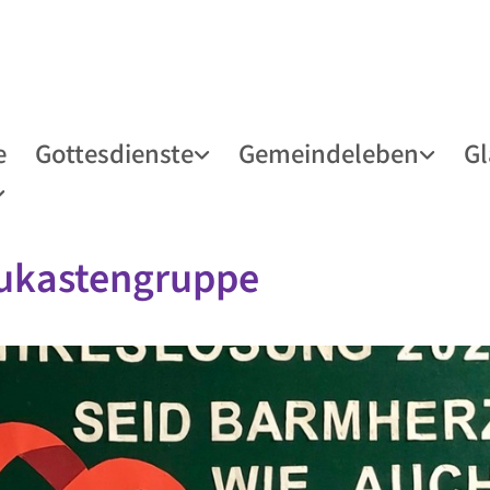
e
Gottesdienste
Gemeindeleben
G
ukastengruppe