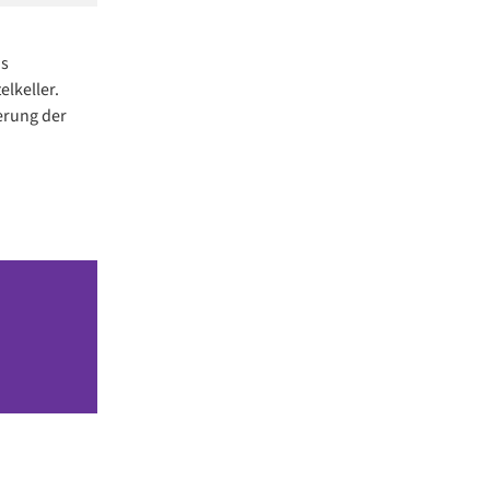
us
elkeller.
erung der