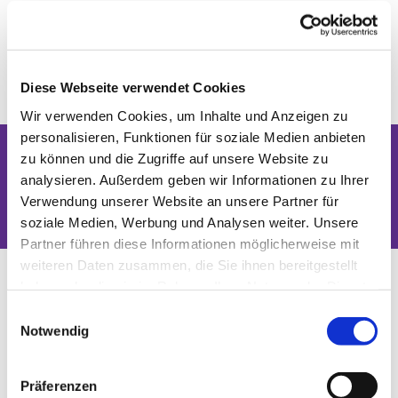
interessierten und kreativen Gemeindegliedern wird zur
Erweiterung der Gruppe gewünscht und mit Freuden begrüßt.
Leiterin: Frau Katharina Binner
Diese Webseite verwendet Cookies
Wir verwenden Cookies, um Inhalte und Anzeigen zu
personalisieren, Funktionen für soziale Medien anbieten
zu können und die Zugriffe auf unsere Website zu
Dies könnte Sie auch interessieren
analysieren. Außerdem geben wir Informationen zu Ihrer
Verwendung unserer Website an unsere Partner für
soziale Medien, Werbung und Analysen weiter. Unsere
Partner führen diese Informationen möglicherweise mit
weiteren Daten zusammen, die Sie ihnen bereitgestellt
haben oder die sie im Rahmen Ihrer Nutzung der Dienste
gesammelt haben.
Einwilligungsauswahl
Notwendig
Präferenzen