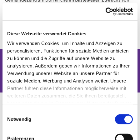
Gemeindezentrum Dorfkirche im Bastelkeller. Zuwachs von
interessierten und kreativen Gemeindegliedern wird zur
Erweiterung der Gruppe gewünscht und mit Freuden begrüßt.
Leiterin: Frau Katharina Binner
Diese Webseite verwendet Cookies
Wir verwenden Cookies, um Inhalte und Anzeigen zu
personalisieren, Funktionen für soziale Medien anbieten
zu können und die Zugriffe auf unsere Website zu
analysieren. Außerdem geben wir Informationen zu Ihrer
Dies könnte Sie auch interessieren
Verwendung unserer Website an unsere Partner für
soziale Medien, Werbung und Analysen weiter. Unsere
Partner führen diese Informationen möglicherweise mit
weiteren Daten zusammen, die Sie ihnen bereitgestellt
haben oder die sie im Rahmen Ihrer Nutzung der Dienste
gesammelt haben.
Einwilligungsauswahl
Notwendig
Präferenzen