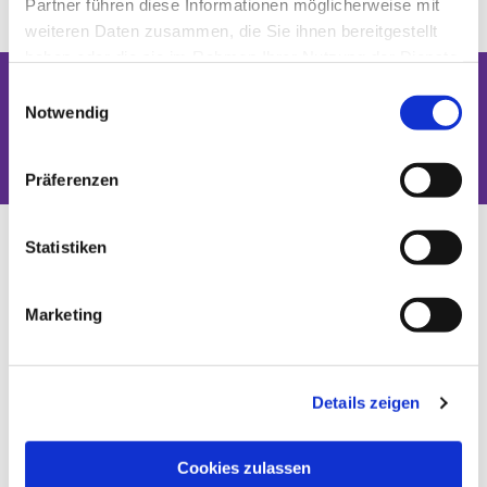
Partner führen diese Informationen möglicherweise mit
weiteren Daten zusammen, die Sie ihnen bereitgestellt
haben oder die sie im Rahmen Ihrer Nutzung der Dienste
gesammelt haben.
Einwilligungsauswahl
Notwendig
Dies könnte Sie auch interessieren
Präferenzen
Statistiken
Marketing
Details zeigen
Cookies zulassen