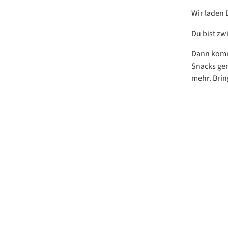
Wir laden 
Du bist zw
Dann komm 
Snacks gem
mehr. Bring