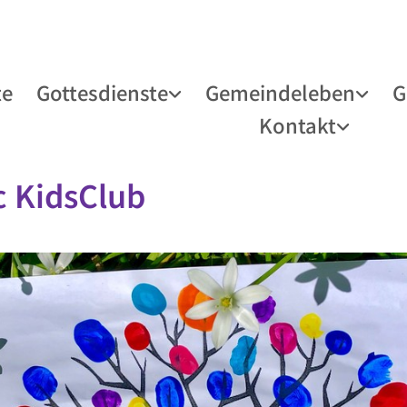
te
Gottesdienste
Gemeindeleben
G
Kontakt
c KidsClub