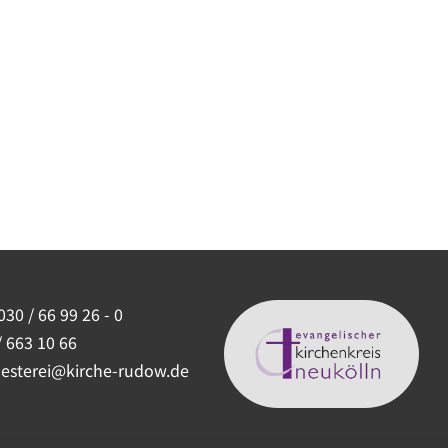
030 / 66 99 26 - 0
/ 663 10 66
uesterei@kirche-rudow.de