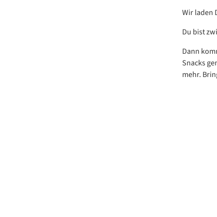
Wir laden 
Du bist zw
Dann komm 
Snacks gem
mehr. Bring