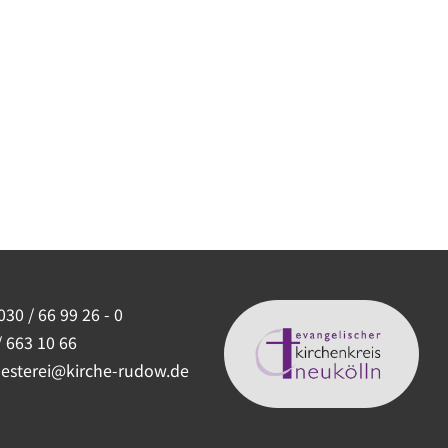
030 / 66 99 26 - 0
/ 663 10 66
uesterei@kirche-rudow.de