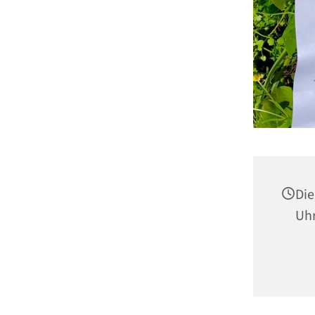
Die
Uh