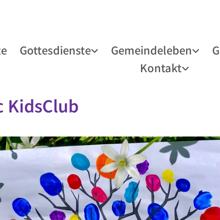
te
Gottesdienste
Gemeindeleben
G
Kontakt
c KidsClub