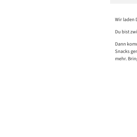
Wir laden 
Du bist zw
Dann komm 
Snacks gem
mehr. Bring