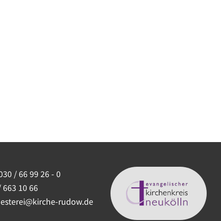
030 / 66 99 26 - 0
/ 663 10 66
uesterei@kirche-rudow.de