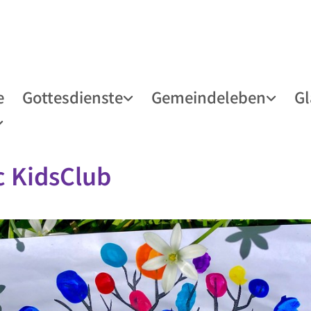
e
Gottesdienste
Gemeindeleben
G
c KidsClub