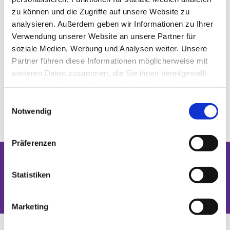
zu können und die Zugriffe auf unsere Website zu
analysieren. Außerdem geben wir Informationen zu Ihrer
Verwendung unserer Website an unsere Partner für
soziale Medien, Werbung und Analysen weiter. Unsere
Partner führen diese Informationen möglicherweise mit
weiteren Daten zusammen, die Sie ihnen bereitgestellt
haben oder die sie im Rahmen Ihrer Nutzung der Dienste
gesammelt haben.
Einwilligungsauswahl
Notwendig
Präferenzen
Dies könnte Sie auch interessieren
Statistiken
Marketing