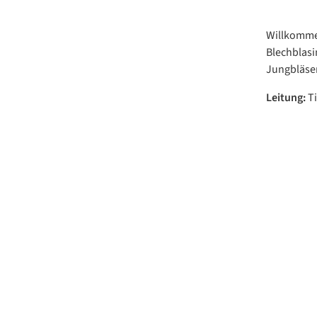
Willkommen
Blechblasi
Jungbläser
Leitung
:
T