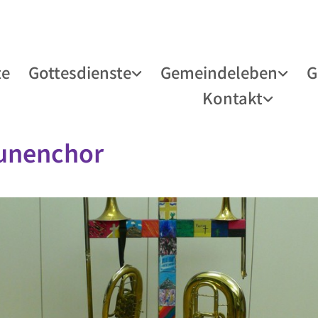
te
Gottesdienste
Gemeindeleben
G
Kontakt
unenchor