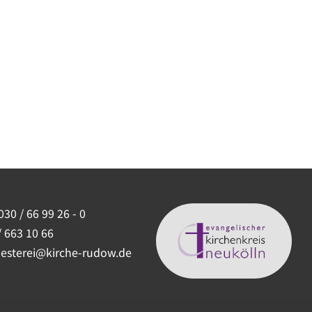
030 / 66 99 26 - 0
/ 663 10 66
uesterei@kirche-rudow.de