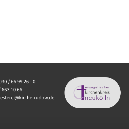
030 / 66 99 26 - 0
/ 663 10 66
uesterei@kirche-rudow.de