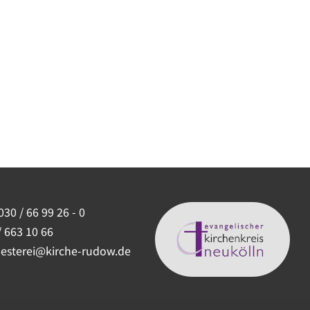
030 / 66 99 26 - 0
/ 663 10 66
uesterei@kirche-rudow.de