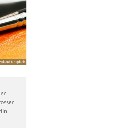
yuk auf Unsplash
er
rosser
lin