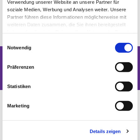
Verwendung unserer Website an unsere Partner für
soziale Medien, Werbung und Analysen weiter. Unsere
Partner führen diese Informationen möglicherweise mit
weiteren Daten zusammen, die Sie ihnen bereitgestellt
haben oder die sie im Rahmen Ihrer Nutzung der Dienste
gesammelt haben.
Einwilligungsauswahl
Notwendig
Dies könnte Sie auch interessieren
Präferenzen
Statistiken
Marketing
Details zeigen