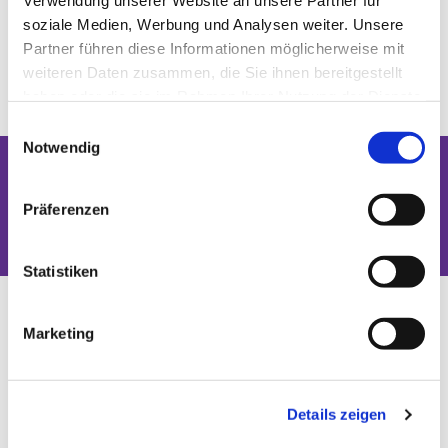
Verwendung unserer Website an unsere Partner für
soziale Medien, Werbung und Analysen weiter. Unsere
Partner führen diese Informationen möglicherweise mit
weiteren Daten zusammen, die Sie ihnen bereitgestellt
haben oder die sie im Rahmen Ihrer Nutzung der Dienste
gesammelt haben.
Einwilligungsauswahl
Notwendig
Dies könnte Sie auch interessieren
Präferenzen
Statistiken
Marketing
Details zeigen