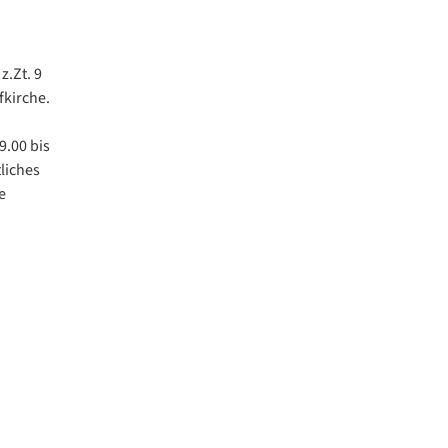
z.Zt. 9
kirche.
9.00 bis
liches
e