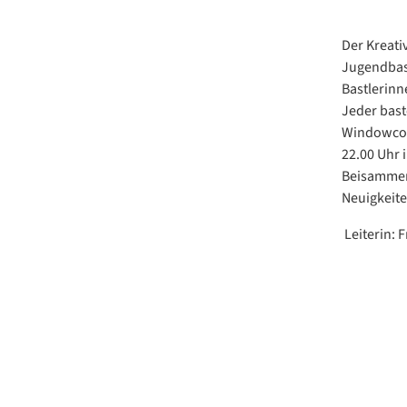
Der Kreati
Jugendbast
Bastlerinn
Jeder bast
Windowcolo
22.00 Uhr 
Beisammens
Neuigkeit
Leiterin: 