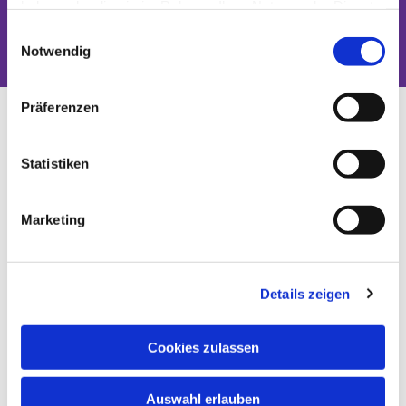
haben oder die sie im Rahmen Ihrer Nutzung der Dienste
Dies könnte Sie auch interessieren
gesammelt haben.
Einwilligungsauswahl
Notwendig
Präferenzen
Statistiken
Marketing
Details zeigen
Cookies zulassen
Auswahl erlauben