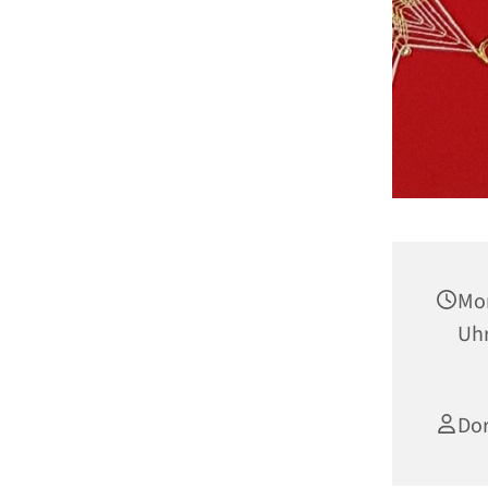
Mon
Uh
Dor