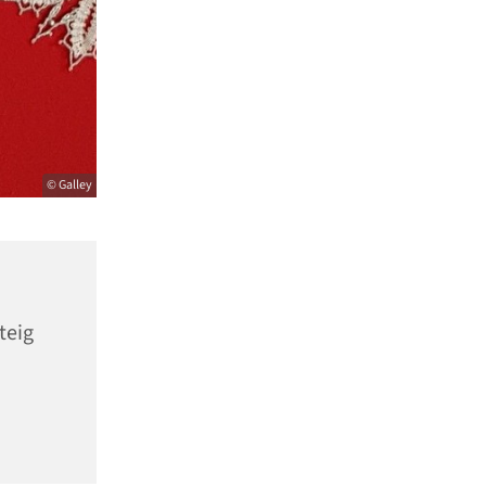
© Galley
teig