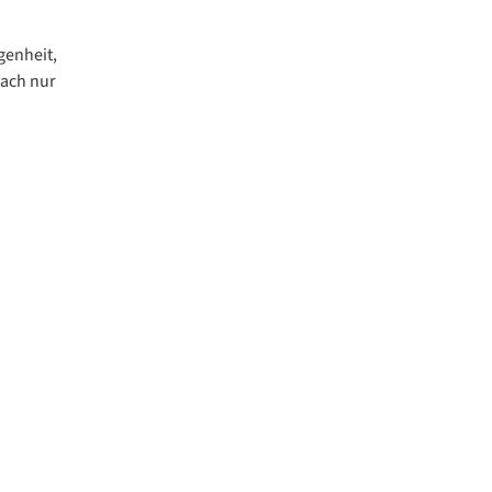
genheit,
fach nur