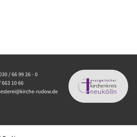
030 / 66 99 26 - 0
/ 663 10 66
uesterei@kirche-rudow.de