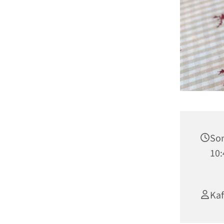
Son
10:
Ka