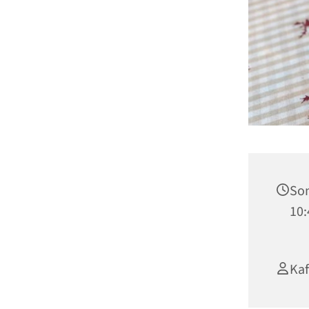
Son
10:
Ka