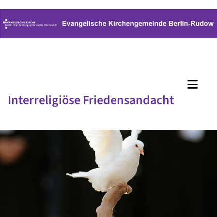
Interreligiöse Friedensandacht