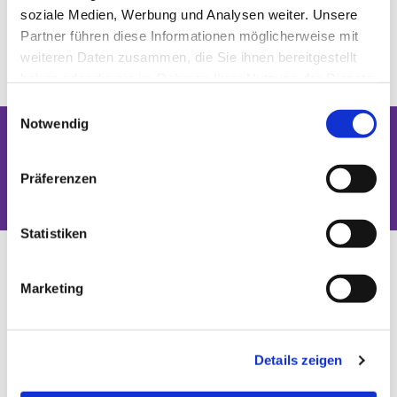
soziale Medien, Werbung und Analysen weiter. Unsere
Partner führen diese Informationen möglicherweise mit
weiteren Daten zusammen, die Sie ihnen bereitgestellt
haben oder die sie im Rahmen Ihrer Nutzung der Dienste
gesammelt haben.
Einwilligungsauswahl
Notwendig
Dies könnte Sie auch interessieren
Präferenzen
Statistiken
Marketing
Details zeigen