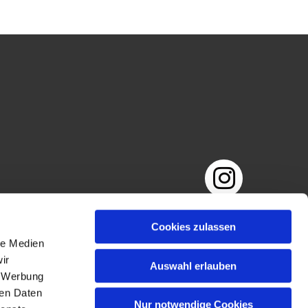
Impressum
Datenschutzerklärung
Cookies zulassen
le Medien
ir
Auswahl erlauben
, Werbung
ren Daten
Nur notwendige Cookies