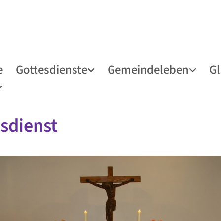
e
Gottesdienste
Gemeindeleben
G
sdienst