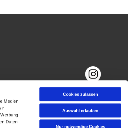
Impressum
Datenschutzerklärung
Cookies zulassen
le Medien
ir
Auswahl erlauben
, Werbung
ren Daten
Nur notwendige Cookies