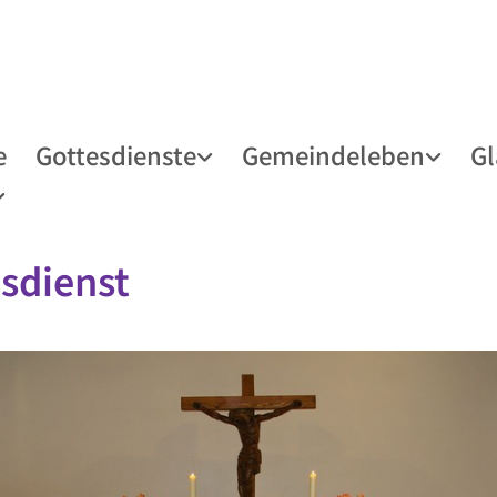
e
Gottesdienste
Gemeindeleben
G
sdienst