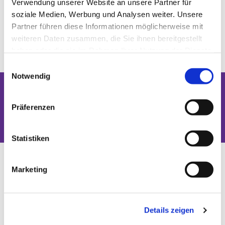
Verwendung unserer Website an unsere Partner für
soziale Medien, Werbung und Analysen weiter. Unsere
Partner führen diese Informationen möglicherweise mit
weiteren Daten zusammen, die Sie ihnen bereitgestellt
haben oder die sie im Rahmen Ihrer Nutzung der Dienste
gesammelt haben.
Einwilligungsauswahl
Notwendig
Dies könnte Sie auch interessieren
Präferenzen
Statistiken
Marketing
Details zeigen