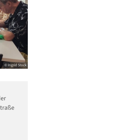
© Ingrid Stock
er
Straße