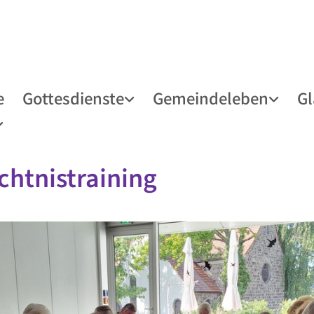
e
Gottesdienste
Gemeindeleben
G
htnistraining