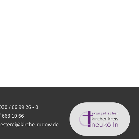
030 / 66 99 26 - 0
/ 663 10 66
uesterei@kirche-rudow.de