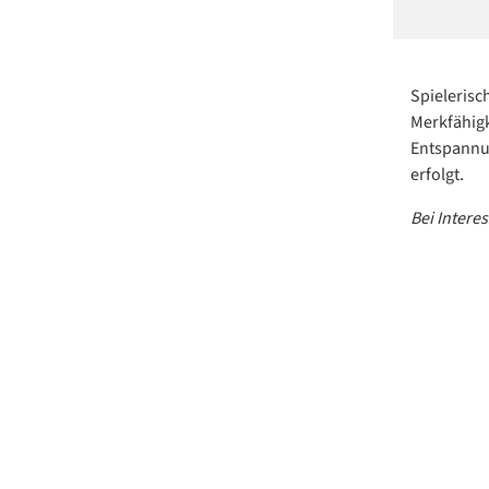
Spieleris
Merkfähigk
Entspannun
erfolgt.
Bei Intere