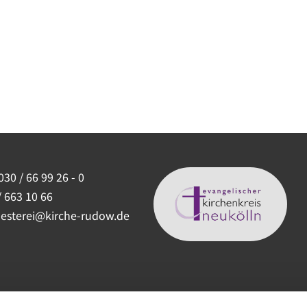
030 / 66 99 26 - 0
/ 663 10 66
uesterei@kirche-rudow.de