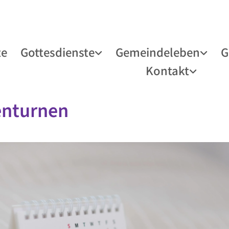
te
Gottesdienste
Gemeindeleben
G
Kontakt
enturnen