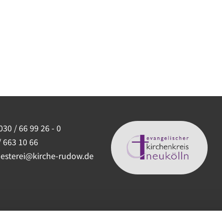
030 / 66 99 26 - 0
/ 663 10 66
uesterei@kirche-rudow.de