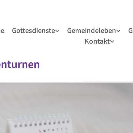
te
Gottesdienste
Gemeindeleben
G
Kontakt
enturnen