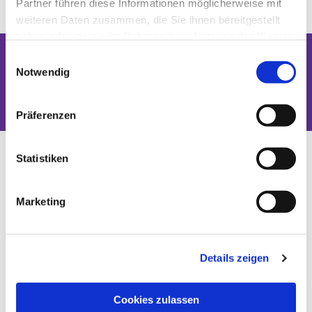
Partner führen diese Informationen möglicherweise mit
weiteren Daten zusammen, die Sie ihnen bereitgestellt
haben oder die sie im Rahmen Ihrer Nutzung der Dienste
gesammelt haben.
Einwilligungsauswahl
Notwendig
Dies könnte Sie auch interessieren
Präferenzen
Statistiken
Marketing
Details zeigen
Cookies zulassen