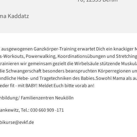
ma Kaddatz
 ausgewogenen Ganzkörper-Training erwartet Dich ein knackiger M
gs-Workouts, Powerwalking, Koordinationsübungen und Stretching
trainieren wir gemeinsam gezielt die Wirbelsäule stützende Muskul
 die Schwangerschaft besonders beanspruchten Körperregionen un
undliche Hebe- und Tragetechniken des Babies.Sowohl Mama als a
der fit - mit BABY! Meldet Euch bitte vorab an!
enbildung/ Familienzentren Neukölln
ankewitz, Tel.: 030 660 909 -171
mbikurse@evkf.de