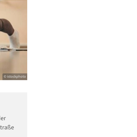
© istockphoto
er
Straße