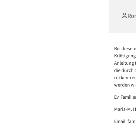
Ro
Bei diesem
Kräftigun
Anleitung 
die durch
rückenfre
werden wie
Ev. Famili
Maria-M. H
Email: fa