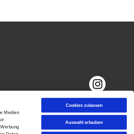
Impressum
Datenschutzerklärung
Cookies zulassen
le Medien
ir
Auswahl erlauben
, Werbung
ren Daten