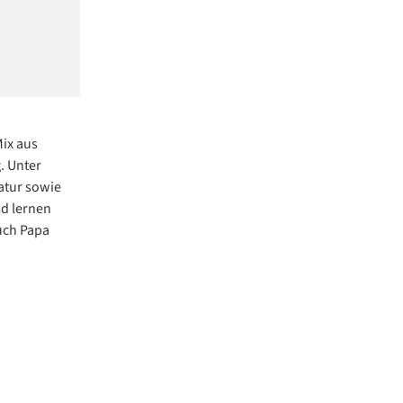
ix aus
. Unter
atur sowie
d lernen
uch Papa