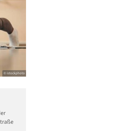
© istockphoto
er
Straße