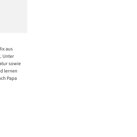
ix aus
. Unter
atur sowie
d lernen
uch Papa