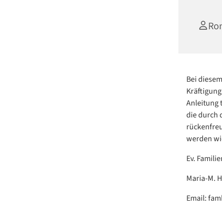
Ro
Bei diesem
Kräftigun
Anleitung 
die durch
rückenfre
werden wie
Ev. Famili
Maria-M. H
Email: fa