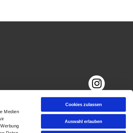
Impressum
Datenschutzerklärung
Cookies zulassen
le Medien
ir
Auswahl erlauben
, Werbung
ren Daten