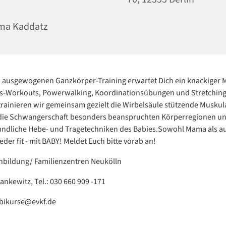
ma Kaddatz
 ausgewogenen Ganzkörper-Training erwartet Dich ein knackiger M
gs-Workouts, Powerwalking, Koordinationsübungen und Stretching
trainieren wir gemeinsam gezielt die Wirbelsäule stützende Muskul
 die Schwangerschaft besonders beanspruchten Körperregionen un
undliche Hebe- und Tragetechniken des Babies.Sowohl Mama als a
der fit - mit BABY! Meldet Euch bitte vorab an!
enbildung/ Familienzentren Neukölln
ankewitz, Tel.: 030 660 909 -171
mbikurse@evkf.de