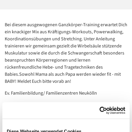
Bei diesem ausgewogenen Ganzkörper-Training erwartet Dich
ein knackiger Mix aus Kräftigungs-Workouts, Powerwalking,
Koordinationsübungen und Stretching. Unter Anleitung
trainieren wir gemeinsam gezielt die Wirbelsäule stützende
Muskulatur sowie die durch die Schwangerschaft besonders
beanspruchten Körperregionen und lernen
rückenfreundliche Hebe- und Tragetechniken des
Babies.Sowohl Mama als auch Papa werden wieder fit - mit
BABY! Meldet Euch bitte vorab an!
Ev. Familienbildung/ Familienzentren Neukölln
Maria-M. Hankewitz, Tel.: 030 660 909 -171
Email: fambikurse@evkf.de
Diese Webseite verwendet Cookies