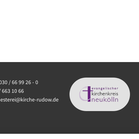
030 / 66 99 26 - 0
/ 663 10 66
uesterei@kirche-rudow.de