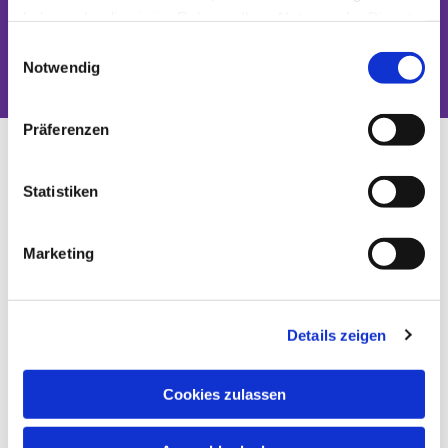
haben oder die sie im Rahmen Ihrer Nutzung der Dienste
Dies könnte Sie auch interessieren
gesammelt haben.
Einwilligungsauswahl
Notwendig
Präferenzen
Statistiken
Marketing
Details zeigen
Cookies zulassen