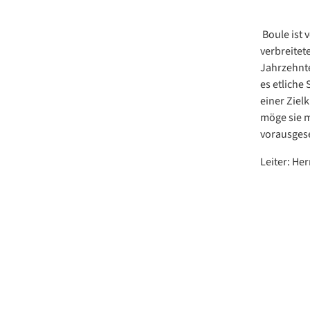
Boule ist 
verbreitet
Jahrzehnten
es etliche 
einer Ziel
möge sie m
vorausgese
Leiter: H