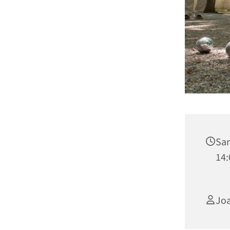
Sam
14:
Jo