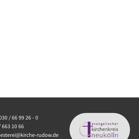
030 / 66 99 26 - 0
/ 663 10 66
uesterei@kirche-rudow.de