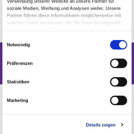
Verwendung unserer Website an unsere Partner für
soziale Medien, Werbung und Analysen weiter. Unsere
Partner führen diese Informationen möglicherweise mit
weiteren Daten zusammen, die Sie ihnen bereitgestellt
haben oder die sie im Rahmen Ihrer Nutzung der Dienste
gesammelt haben.
Einwilligungsauswahl
Notwendig
Dies könnte Sie auch interessieren
Präferenzen
Statistiken
Marketing
Details zeigen